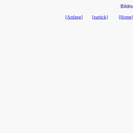
Bildn
[Anfang]
[zurück]
[Home