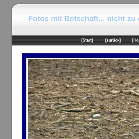
Fotos mit Botschaft... nicht zu
[Start]
[zurück]
[Ho