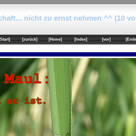
haft... nicht zu ernst nehmen ^^ (10 vo
[Start]
[zurück]
[Home]
[Index]
[vor]
[Ende