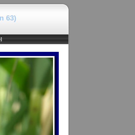
n 63)
]