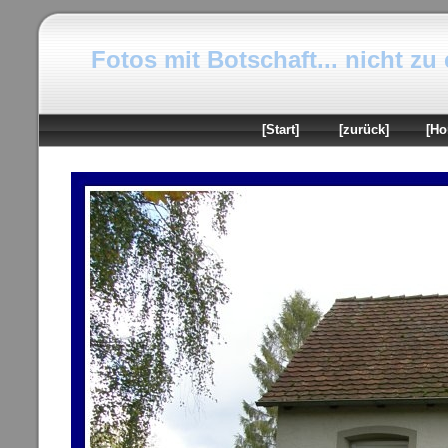
Fotos mit Botschaft... nicht zu
[Start]
[zurück]
[Ho