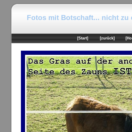
Fotos mit Botschaft... nicht zu
[Start]
[zurück]
[Ho