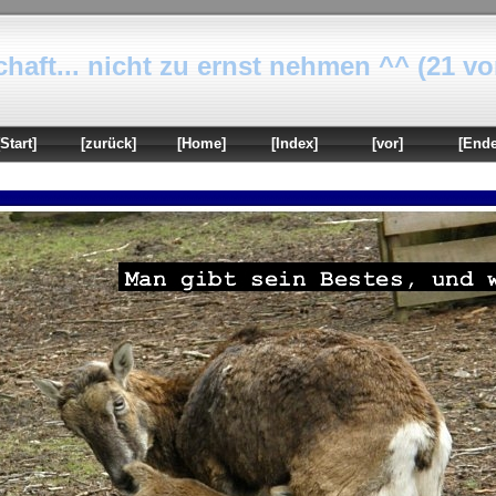
haft... nicht zu ernst nehmen ^^ (21 vo
[Start]
[zurück]
[Home]
[Index]
[vor]
[Ende