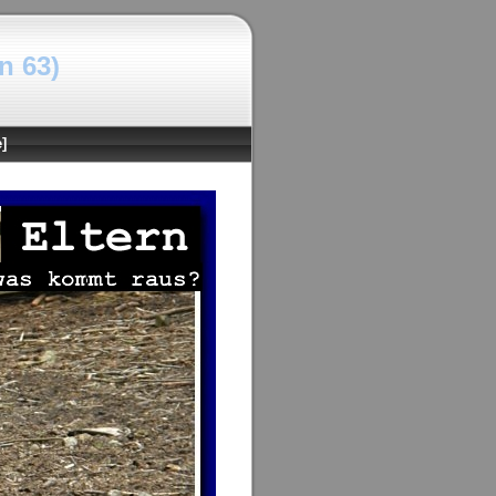
n 63)
]