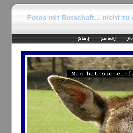
Fotos mit Botschaft... nicht zu
[Start]
[zurück]
[Ho