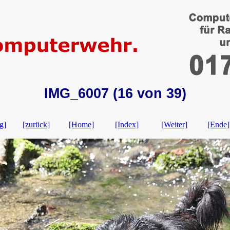
IMG_6007 (16 von 39)
g]
[zurück]
[Home]
[Index]
[Weiter]
[Ende]