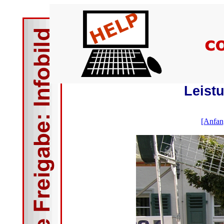
Leist
[Anfan