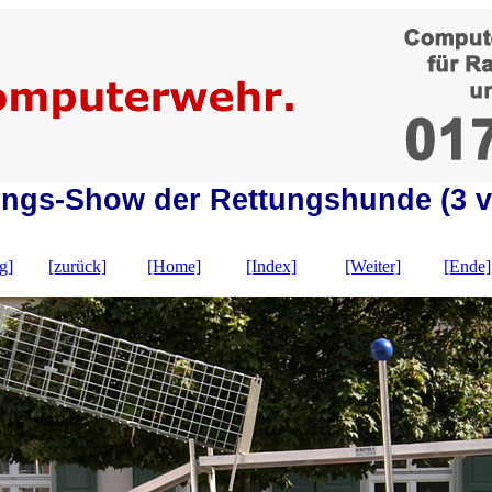
ungs-Show der Rettungshunde (3 v
g]
[zurück]
[Home]
[Index]
[Weiter]
[Ende]