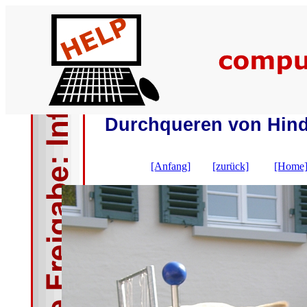
Durchqueren von Hinde
[Anfang]
[zurück]
[Home