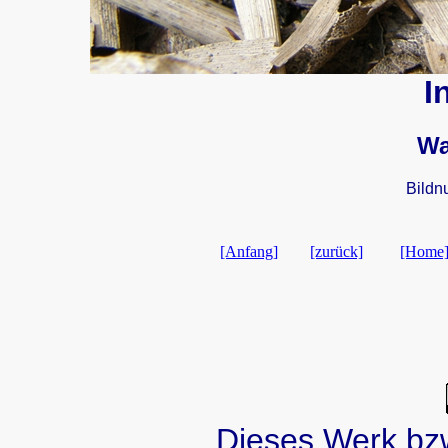
I
Wa
Bildn
[Anfang]
[zurück]
[Home
Dieses Werk bzw.