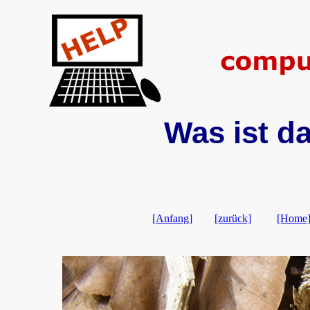
Was ist da
[Anfang]
[zurück]
[Home