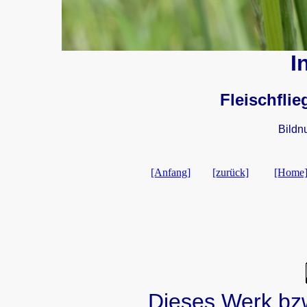
I
Fleischfli
Bildn
[Anfang]
[zurück]
[Home
Dieses Werk bzw.