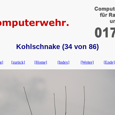
Kohlschnake (34 von 86)
g]
[zurück]
[Home]
[Index]
[Weiter]
[Ende]