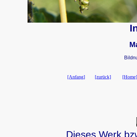
I
Ma
Bild
[Anfang]
[zurück]
[Home
Dieses Werk bzw.