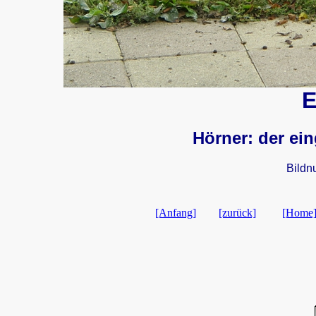
E
Hörner: der ei
Bildn
[Anfang]
[zurück]
[Home