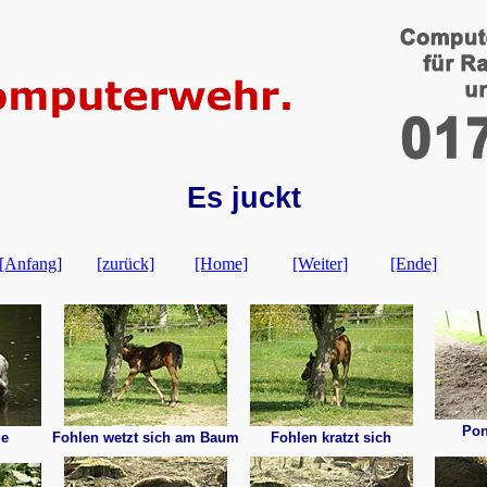
Es juckt
[Anfang]
[zurück]
[Home]
[Weiter]
[Ende]
Pon
ge
Fohlen wetzt sich am Baum
Fohlen kratzt sich