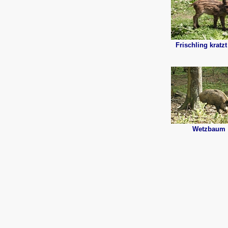
Frischling kratzt
Wetzbaum