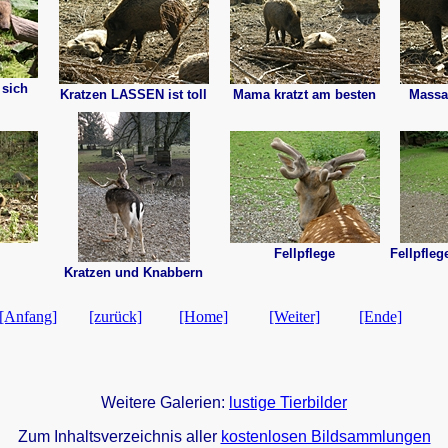
 sich
Kratzen LASSEN ist toll
Mama kratzt am besten
Massa
Fellpflege
Fellpfle
Kratzen und Knabbern
[Anfang]
[zurück]
[Home]
[Weiter]
[Ende]
Weitere Galerien:
lustige Tierbilder
Zum Inhaltsverzeichnis aller
kostenlosen Bildsammlungen