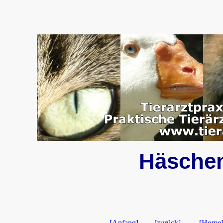
Häschen
[Anfang]
[zurück]
[Home