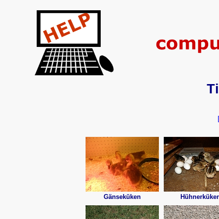
T
Gänseküken
Hühnerküke