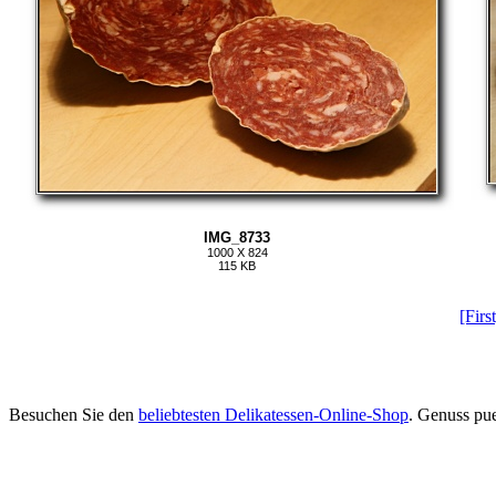
IMG_8733
1000 X 824
115 KB
[First
Besuchen Sie den
beliebtesten Delikatessen-Online-Shop
. Genuss pu