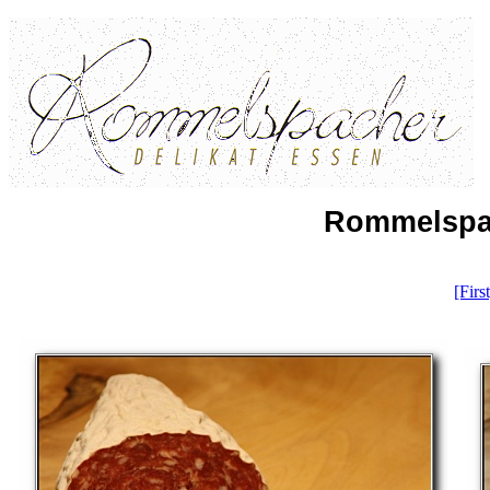
Rommelspac
[First