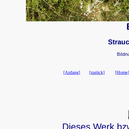
Strauc
Bildn
[Anfang]
[zurück]
[Home
Dieses Werk bzw.