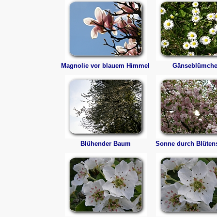
Magnolie vor blauem Himmel
Gänseblümch
Blühender Baum
Sonne durch Blüten