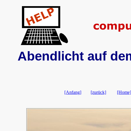
Abendlicht auf de
[Anfang]
[zurück]
[Home