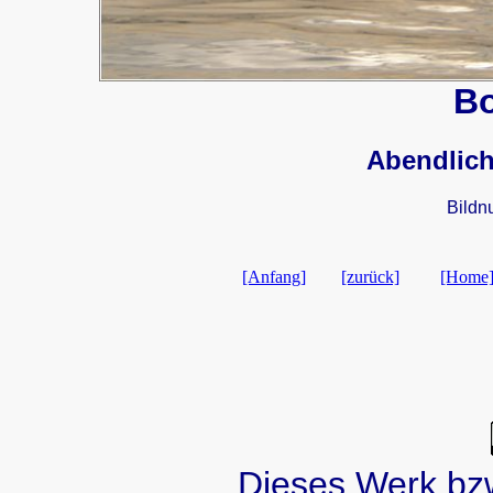
B
Abendlich
Bildn
[Anfang]
[zurück]
[Home
Dieses Werk bzw.