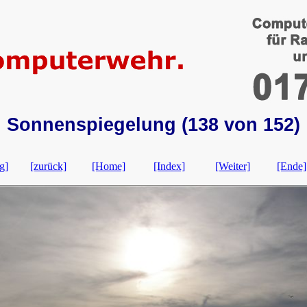
Sonnenspiegelung (138 von 152)
g]
[zurück]
[Home]
[Index]
[Weiter]
[Ende]