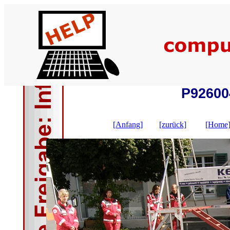
P92600
[Anfang]
[zurück]
[Home