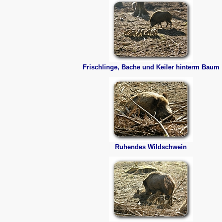
Frischlinge, Bache und Keiler hinterm Baum
Ruhendes Wildschwein