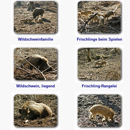
Wildschweinfamilie
Frischlinge beim Spielen
Wildschwein, liegend
Frischling-Rangelei