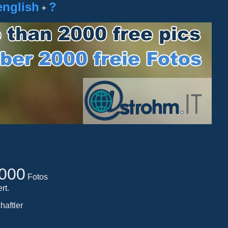
english
?
+
000
Fotos
rt.
haftler