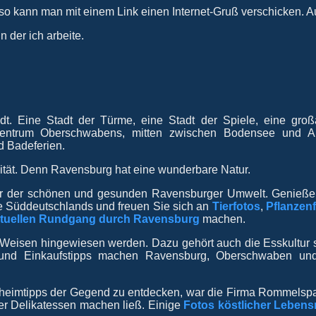
- so kann man mit einem Link einen Internet-Gruß verschicken. A
n der ich arbeite.
t. Eine Stadt der Türme, eine Stadt der Spiele, eine großa
 Zentrum Oberschwabens, mitten zwischen Bodensee und Al
d Badeferien.
tät. Denn Ravensburg hat eine wunderbare Natur.
er der schönen und gesunden Ravensburger Umwelt. Genieße
dte Süddeutschlands und freuen Sie sich an
Tierfotos
,
Pflanzen
rtuellen Rundgang durch Ravensburg
machen.
rlei Weisen hingewiesen werden. Dazu gehört auch die Esskultur
le und Einkaufstipps machen Ravensburg, Oberschwaben un
eheimtipps der Gegend zu entdecken, war die Firma Rommelspa
er Delikatessen machen ließ. Einige
Fotos köstlicher Lebensm