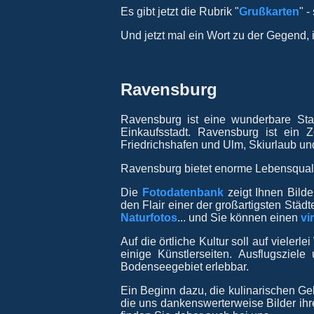
Es gibt jetzt die Rubrik "
Grußkarten
" 
Und jetzt mal ein Wort zu der Gegend, i
Ravensburg
Ravensburg ist eine wunderbare Stad
Einkaufsstadt. Ravensburg ist ein
Friedrichshafen und Ulm, Skiurlaub un
Ravensburg bietet enorme Lebensquali
Die
Fotodatenbank
zeigt Ihnen Bild
den Flair einer der großartigsten Stä
Naturfotos
... und Sie können einen
vi
Auf die örtliche Kultur soll auf viele
einige Künstlerseiten. Ausflugszie
Bodenseegebiet erlebbar.
Ein Beginn dazu, die kulinarischen G
die uns dankenswerterweise Bilder ihr