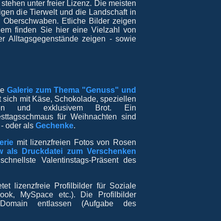
 stehen unter freier Lizenz. Die meisten
eigen die Tierwelt und die Landschaft in
 Oberschwaben. Etliche Bilder zeigen
em finden Sie hier eine Vielzahl von
der Alltagsgegenstände zeigen - sowie
.
ue
Galerie zum Thema "Genuss" und
 sich mit Käse, Schokolade, speziellen
itäten und exklusivem Brot. Ein
sttagsschmaus für Weihnachten sind
 - oder als
Gechenke
.
erie
mit lizenzfreien Fotos von Rosen
w als Druckdatei zum Verschenken
hnellste Valentinstags-Präsent des
etet lizenzfreie Profilbilder für Soziale
ok, MySpace etc.). Die Profilbilder
Domain entlassen (Aufgabe des