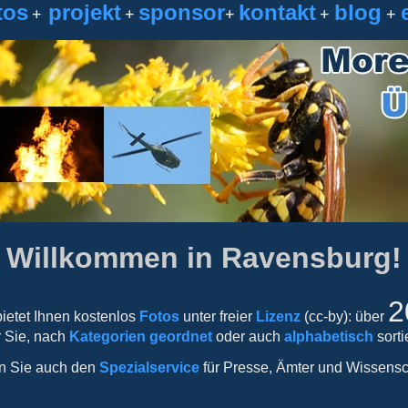
tos
projekt
sponsor
kontakt
blog
+
+
+
+
+
Willkommen in Ravensburg!
2
bietet Ihnen kostenlos
Fotos
unter freier
Lizenz
(cc-by): über
r Sie, nach
Kategorien geordnet
oder auch
alphabetisch
sortie
n Sie auch den
Spezialservice
für Presse, Ämter und Wissensc