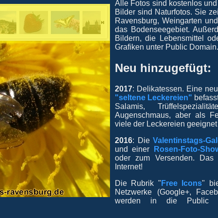
Alle Fotos sind kostenlos und
Bilder sind Naturfotos. Sie z
Ravensburg, Weingarten und
das Bodenseegebiet. Außerd
Bildern, die Lebensmittel o
Grafiken unter Public Domain
Neu hinzugefügt:
2017
: Delikatessen. Eine ne
"seltene Leckereien"
befasst
Salamis, Trüffelspezial
Augenschmaus, aber als Fe
viele der Leckereien geeignet
2016
: Die
Valentinstags-Gal
und einer
Rosen-Foto-Sho
oder zum Versenden. Das sc
Internet!
Die Rubrik "
Free Icons
" bi
Netzwerke (Google+, Facebo
werden in die Public 