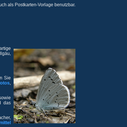
uch als Postkarten-Vorlage benutzbar.
rtige
lgäu,
n Sie
fotos
,
 sowie
d das
cher,
ittel