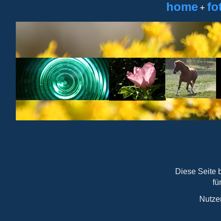
home
fo
+
Diese Seite 
fü
Nutze