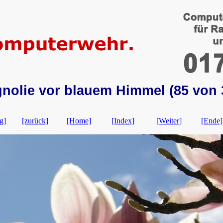
nolie vor blauem Himmel (85 von 
g]
[zurück]
[Home]
[Index]
[Weiter]
[Ende]