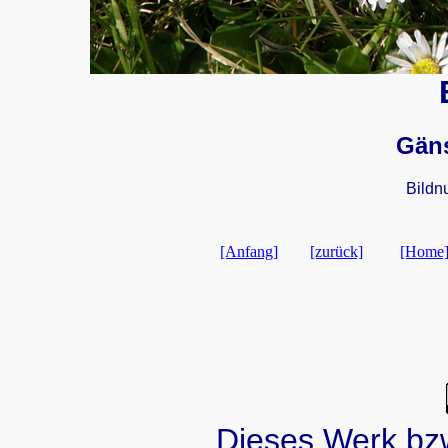
Gän
Bildn
[Anfang]
[zurück]
[Home
Dieses Werk bzw.