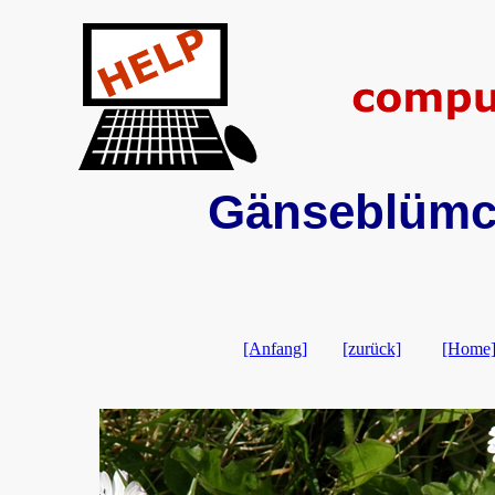
Gänseblümch
[Anfang]
[zurück]
[Home