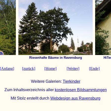
Riesenhafte Bäume in Ravensburg
HiTe
[Anfang]
[zurück]
[Home]
[Weiter]
[Ende]
Weitere Galerien:
Tierkinder
Zum Inhaltsverzeichnis aller
kostenlosen Bildsammlungen
Mit Stolz erstellt durch
Webdesign aus Ravensburg