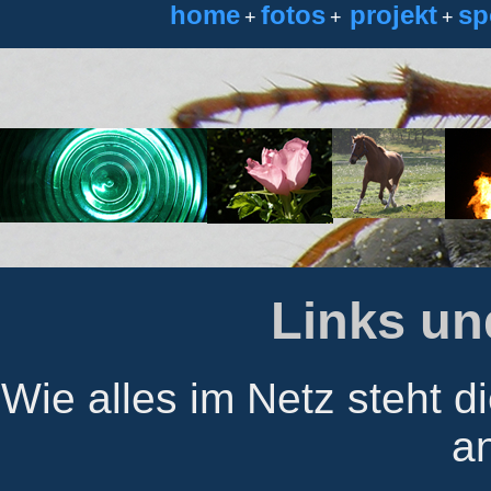
home
fotos
projekt
sp
+
+
+
Links u
Wie alles im Netz steht d
a